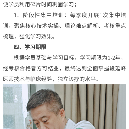
便学员利用碎片时间巩固学习；
3、
阶段性集中培训：每季度开展
1次集中培
训，聚焦核心技术实操、理论难点解析、考核重点
梳理，强化学习效果。
四
、学习期限
根据学员基础与学习目标，学习期限
为
1
-2
年，
经考核合格者方可结业，最终达到
全面掌握段延峰
医师
技术
与临床经验，独立诊疗
的
水平。